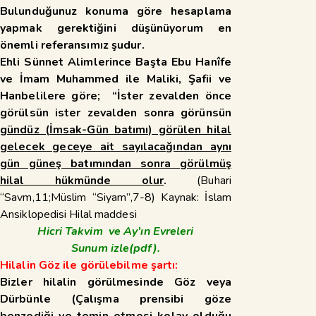
Bulunduğunuz konuma göre hesaplama
yapmak gerektiğini düşünüyorum en
önemli referansımız şudur.
Ehli Sünnet Alimlerince Başta Ebu Hanîfe
ve İmam Muhammed ile Maliki, Şafii ve
Hanbelilere göre; “İster zevalden önce
görülsün ister zevalden sonra görünsün
gündüz (İmsak-Gün batımı) görülen hilal
gelecek geceye ait sayılacağından aynı
gün güneş batımından sonra görülmüş
hilal hükmünde olur
.
(Buhari
“Savm,11;Müslim “Siyam”,7-8) Kaynak: İslam
Ansiklopedisi Hilal maddesi
Hicri Takvim ve Ay’ın Evreleri
Sunum
izle(pdf).
Hilalin Göz ile görülebilme şartı:
Bizler hilalin görülmesinde Göz veya
Dürbünle (Çalışma prensibi göze
benzediği ve temin etmesi kolay olduğu