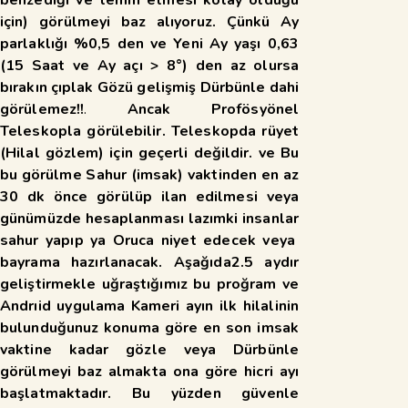
için) görülmeyi baz alıyoruz. Çünkü Ay
parlaklığı %0,5 den ve Yeni Ay yaşı 0,63
(15 Saat ve Ay açı > 8°) den az olursa
bırakın çıplak Gözü gelişmiş
Dürbünle dahi
görülemez!!
.
Ancak Profösyönel
Teleskopla görülebilir. Teleskopda rüyet
(Hilal gözlem) için geçerli değildir. ve Bu
bu görülme Sahur (imsak) vaktinden en az
30 dk önce görülüp ilan edilmesi veya
günümüzde hesaplanması lazımki insanlar
sahur yapıp ya Oruca niyet edecek veya
bayrama hazırlanacak. Aşağıda2.5 aydır
geliştirmekle uğraştığımız bu proğram ve
Andrıid uygulama Kameri ayın ilk hilalinin
bulunduğunuz konuma göre en son imsak
vaktine kadar gözle veya Dürbünle
görülmeyi baz almakta ona göre hicri ayı
başlatmaktadır. Bu yüzden güvenle