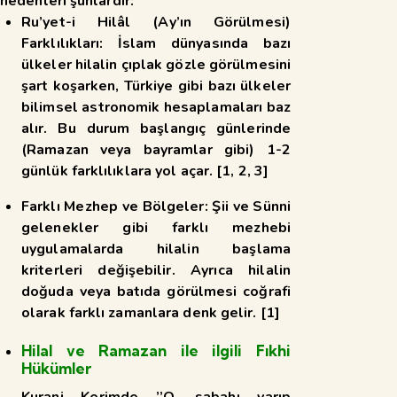
nedenleri şunlardır:
Ru’yet-i Hilâl (Ay’ın Görülmesi)
Farklılıkları:
İslam dünyasında bazı
ülkeler hilalin çıplak gözle görülmesini
şart koşarken, Türkiye gibi bazı ülkeler
bilimsel astronomik hesaplamaları baz
alır. Bu durum başlangıç günlerinde
(Ramazan veya bayramlar gibi) 1-2
günlük farklılıklara yol açar.
[
1
,
2
,
3
]
Farklı Mezhep ve Bölgeler:
Şii ve Sünni
gelenekler gibi farklı mezhebi
uygulamalarda hilalin başlama
kriterleri değişebilir. Ayrıca hilalin
doğuda veya batıda görülmesi coğrafi
olarak farklı zamanlara denk gelir.
[
1
]
Hilal ve Ramazan ile ilgili Fıkhi
Hükümler
Kurani Kerimde ’’O, sabahı yarıp