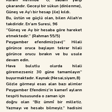
çıkarandır. Geceyi bir sükun (dinlenme),
Güneş ve Ay’ı bir hesap (ile) kıldı.
Bu, üstün ve güçlü olan, bilen Allah’ın
takdiridir. En’am Suresi, 96
‘’Güneş ve Ay bir hesaba göre hareket
etmektedir.’’ (Rahman 55/5)
Peygamber efendimiz(sav)’’ Hilali
görünce oruca başlayın tekrar hilali
görünce orucu bırakın ve bu usule
devam edin.
Hava bulutlu olurda hilali
göremezseniz 30 güne tamamlayın’’
buyurmaktadır. Kaynak:(Nesai,siyam,8)
Gözle görmeyi esas alan bazı alimler
Peygamber Efendimiz’in kamerî ayların
tespiti hususunda o zaman için
doğru olan “Biz ümmî bir milletiz.
Yazmayı ve hesabı bilmeyiz.” hadisini