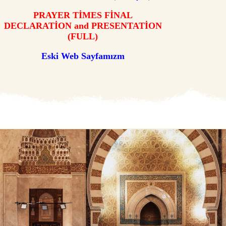
PRAYER TİMES FİNAL
DECLARATİON and PRESENTATİON
(FULL)
Eski Web Sayfamızm