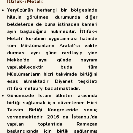
İttifak-ı Metali:
Yeryüzünün herhangi bir bölgesinde
hilalin görülmesi durumunda diğer
beldelerde de
buna istinaden kameri
ayın başladığına hükmedilir. İttifak-ı
Metali’ kuralının uygulanması halinde
tüm
Müslümanların Arafat’ta vakfe
durması aynı güne rastlayıp yine
Mekke’de aynı günde bayram
yapılabilecektir. buda tüm
Müslümanların hicri takvimde birliğini
esas almaktadır. Diyanet teşkilatı
ittifakı metali’yi baz almaktadır.
Günümüzde İslam ülkeleri arasında
birliği sağlamak için düzenlenen Hicri
Takvim Birliği Kongreleride sonuç
vermemektedir. 2016 da İstanbul’da
yapılan toplantıda Ramazan
başlangıcında için
birlik sağlanmış