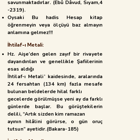
savunmaktadırlar. (Ebû Dâvud, Sıyam,4
-2319).
Oysaki Bu hadis Hesap kitap
öğrenmeyin veya ölçüyü baz almayın
anlamına gelmez!!!
İhtilaf-ı Metali:
Hz. Aişe’den gelen zayıf bir rivayete
dayandırılan ve genellikle Şafiilerinin
esas aldığı
İhtilaf-ı Metali’ kaidesinde, aralarında
24 fersahtan (134 km) fazla mesafe
bulunan beldelerde hilal farklı
gecelerde görülmüşse yeni ay da farklı
günlerde başlar. Bu görüştekilerin
delili, “Artık sizden kim ramazan
ayının hilâlini görürse, o gün oruç
tutsun” ayetidir.(Bakara-185)