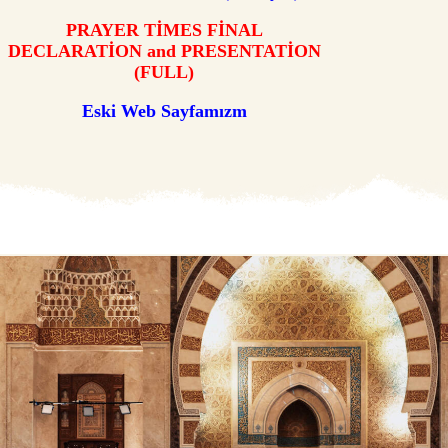
PRAYER TİMES FİNAL
DECLARATİON and PRESENTATİON
(FULL)
Eski Web Sayfamızm