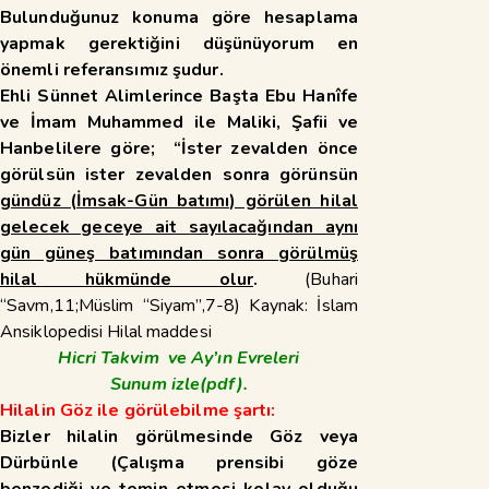
Bulunduğunuz konuma göre hesaplama
yapmak gerektiğini düşünüyorum en
önemli referansımız şudur.
Ehli Sünnet Alimlerince Başta Ebu Hanîfe
ve İmam Muhammed ile Maliki, Şafii ve
Hanbelilere göre; “İster zevalden önce
görülsün ister zevalden sonra görünsün
gündüz (İmsak-Gün batımı) görülen hilal
gelecek geceye ait sayılacağından aynı
gün güneş batımından sonra görülmüş
hilal hükmünde olur
.
(Buhari
“Savm,11;Müslim “Siyam”,7-8) Kaynak: İslam
Ansiklopedisi Hilal maddesi
Hicri Takvim ve Ay’ın Evreleri
Sunum
izle(pdf).
Hilalin Göz ile görülebilme şartı:
Bizler hilalin görülmesinde Göz veya
Dürbünle (Çalışma prensibi göze
benzediği ve temin etmesi kolay olduğu