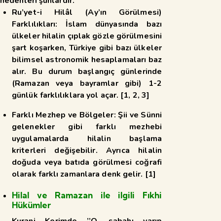
nedenleri şunlardır:
Ru’yet-i Hilâl (Ay’ın Görülmesi)
Farklılıkları:
İslam dünyasında bazı
ülkeler hilalin çıplak gözle görülmesini
şart koşarken, Türkiye gibi bazı ülkeler
bilimsel astronomik hesaplamaları baz
alır. Bu durum başlangıç günlerinde
(Ramazan veya bayramlar gibi) 1-2
günlük farklılıklara yol açar.
[
1
,
2
,
3
]
Farklı Mezhep ve Bölgeler:
Şii ve Sünni
gelenekler gibi farklı mezhebi
uygulamalarda hilalin başlama
kriterleri değişebilir. Ayrıca hilalin
doğuda veya batıda görülmesi coğrafi
olarak farklı zamanlara denk gelir.
[
1
]
Hilal ve Ramazan ile ilgili Fıkhi
Hükümler
Kurani Kerimde ’’O, sabahı yarıp