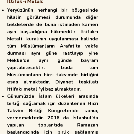
İttifak-ı Metali:
Yeryüzünün herhangi bir bölgesinde
hilalin görülmesi durumunda diğer
beldelerde de
buna istinaden kameri
ayın başladığına hükmedilir. İttifak-ı
Metali’ kuralının uygulanması halinde
tüm
Müslümanların Arafat’ta vakfe
durması aynı güne rastlayıp yine
Mekke’de aynı günde bayram
yapılabilecektir. buda tüm
Müslümanların hicri takvimde birliğini
esas almaktadır. Diyanet teşkilatı
ittifakı metali’yi baz almaktadır.
Günümüzde İslam ülkeleri arasında
birliği sağlamak için düzenlenen Hicri
Takvim Birliği Kongreleride sonuç
vermemektedir. 2016 da İstanbul’da
yapılan toplantıda Ramazan
başlangıcında için
birlik sağlanmış