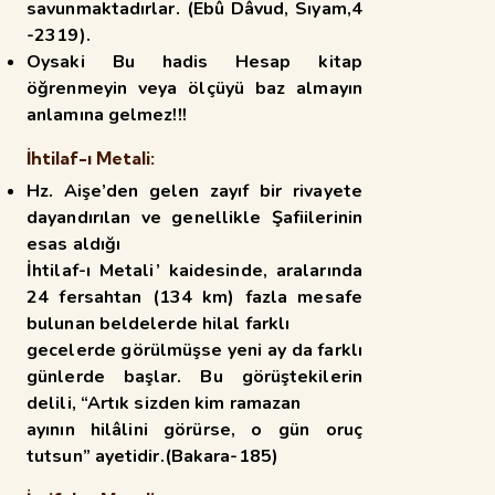
savunmaktadırlar. (Ebû Dâvud, Sıyam,4
-2319).
Oysaki Bu hadis Hesap kitap
öğrenmeyin veya ölçüyü baz almayın
anlamına gelmez!!!
İhtilaf-ı Metali:
Hz. Aişe’den gelen zayıf bir rivayete
dayandırılan ve genellikle Şafiilerinin
esas aldığı
İhtilaf-ı Metali’ kaidesinde, aralarında
24 fersahtan (134 km) fazla mesafe
bulunan beldelerde hilal farklı
gecelerde görülmüşse yeni ay da farklı
günlerde başlar. Bu görüştekilerin
delili, “Artık sizden kim ramazan
ayının hilâlini görürse, o gün oruç
tutsun” ayetidir.(Bakara-185)