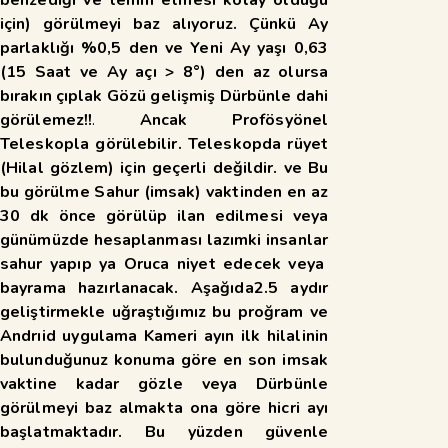
için) görülmeyi baz alıyoruz. Çünkü Ay
parlaklığı %0,5 den ve Yeni Ay yaşı 0,63
(15 Saat ve Ay açı > 8°) den az olursa
bırakın çıplak Gözü gelişmiş
Dürbünle dahi
görülemez!!
.
Ancak Profösyönel
Teleskopla görülebilir. Teleskopda rüyet
(Hilal gözlem) için geçerli değildir. ve Bu
bu görülme Sahur (imsak) vaktinden en az
30 dk önce görülüp ilan edilmesi veya
günümüzde hesaplanması lazımki insanlar
sahur yapıp ya Oruca niyet edecek veya
bayrama hazırlanacak. Aşağıda2.5 aydır
geliştirmekle uğraştığımız bu proğram ve
Andrıid uygulama Kameri ayın ilk hilalinin
bulunduğunuz konuma göre en son imsak
vaktine kadar gözle veya Dürbünle
görülmeyi baz almakta ona göre hicri ayı
başlatmaktadır. Bu yüzden güvenle