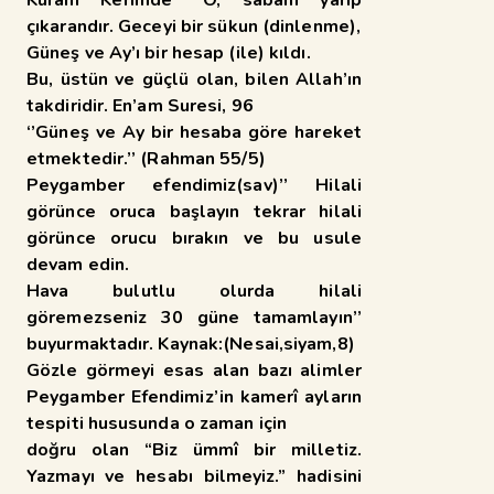
çıkarandır. Geceyi bir sükun (dinlenme),
Güneş ve Ay’ı bir hesap (ile) kıldı.
Bu, üstün ve güçlü olan, bilen Allah’ın
takdiridir. En’am Suresi, 96
‘’Güneş ve Ay bir hesaba göre hareket
etmektedir.’’ (Rahman 55/5)
Peygamber efendimiz(sav)’’ Hilali
görünce oruca başlayın tekrar hilali
görünce orucu bırakın ve bu usule
devam edin.
Hava bulutlu olurda hilali
göremezseniz 30 güne tamamlayın’’
buyurmaktadır. Kaynak:(Nesai,siyam,8)
Gözle görmeyi esas alan bazı alimler
Peygamber Efendimiz’in kamerî ayların
tespiti hususunda o zaman için
doğru olan “Biz ümmî bir milletiz.
Yazmayı ve hesabı bilmeyiz.” hadisini