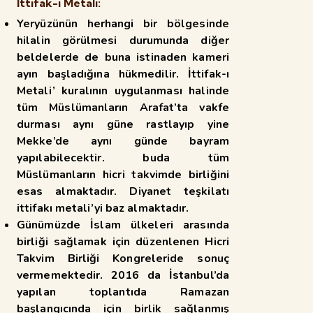
İttifak-ı Metali:
Yeryüzünün herhangi bir bölgesinde
hilalin görülmesi durumunda diğer
beldelerde de
buna istinaden kameri
ayın başladığına hükmedilir. İttifak-ı
Metali’ kuralının uygulanması halinde
tüm
Müslümanların Arafat’ta vakfe
durması aynı güne rastlayıp yine
Mekke’de aynı günde bayram
yapılabilecektir. buda tüm
Müslümanların hicri takvimde birliğini
esas almaktadır. Diyanet teşkilatı
ittifakı metali’yi baz almaktadır.
Günümüzde İslam ülkeleri arasında
birliği sağlamak için düzenlenen Hicri
Takvim Birliği Kongreleride sonuç
vermemektedir. 2016 da İstanbul’da
yapılan toplantıda Ramazan
başlangıcında için
birlik sağlanmış