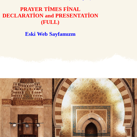
PRAYER TİMES FİNAL
DECLARATİON and PRESENTATİON
(FULL)
Eski Web Sayfamızm