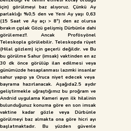
için) görülmeyi baz alıyoruz. Çünkü Ay
parlaklığı %0,5 den ve Yeni Ay yaşı 0,63
(15 Saat ve Ay açı > 8°) den az olursa
bırakın çıplak Gözü gelişmiş
Dürbünle dahi
görülemez!!
.
Ancak Profösyönel
Teleskopla görülebilir. Teleskopda rüyet
(Hilal gözlem) için geçerli değildir. ve Bu
bu görülme Sahur (imsak) vaktinden en az
30 dk önce görülüp ilan edilmesi veya
günümüzde hesaplanması lazımki insanlar
sahur yapıp ya Oruca niyet edecek veya
bayrama hazırlanacak. Aşağıda2.5 aydır
geliştirmekle uğraştığımız bu proğram ve
Andrıid uygulama Kameri ayın ilk hilalinin
bulunduğunuz konuma göre en son imsak
vaktine kadar gözle veya Dürbünle
görülmeyi baz almakta ona göre hicri ayı
başlatmaktadır. Bu yüzden güvenle