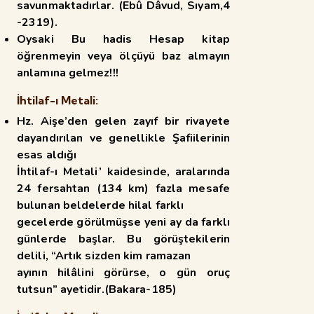
savunmaktadırlar. (Ebû Dâvud, Sıyam,4
-2319).
Oysaki Bu hadis Hesap kitap
öğrenmeyin veya ölçüyü baz almayın
anlamına gelmez!!!
İhtilaf-ı Metali:
Hz. Aişe’den gelen zayıf bir rivayete
dayandırılan ve genellikle Şafiilerinin
esas aldığı
İhtilaf-ı Metali’ kaidesinde, aralarında
24 fersahtan (134 km) fazla mesafe
bulunan beldelerde hilal farklı
gecelerde görülmüşse yeni ay da farklı
günlerde başlar. Bu görüştekilerin
delili, “Artık sizden kim ramazan
ayının hilâlini görürse, o gün oruç
tutsun” ayetidir.(Bakara-185)