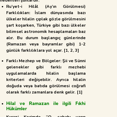
nedenleri şunlardır:
Ru’yet-i Hilâl (Ay’ın Görülmesi)
Farklılıkları:
İslam dünyasında bazı
ülkeler hilalin çıplak gözle görülmesini
şart koşarken, Türkiye gibi bazı ülkeler
bilimsel astronomik hesaplamaları baz
alır. Bu durum başlangıç günlerinde
(Ramazan veya bayramlar gibi) 1-2
günlük farklılıklara yol açar.
[
1
,
2
,
3
]
Farklı Mezhep ve Bölgeler:
Şii ve Sünni
gelenekler gibi farklı mezhebi
uygulamalarda hilalin başlama
kriterleri değişebilir. Ayrıca hilalin
doğuda veya batıda görülmesi coğrafi
olarak farklı zamanlara denk gelir.
[
1
]
Hilal ve Ramazan ile ilgili Fıkhi
Hükümler
Kurani Kerimde ’’O, sabahı yarıp