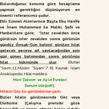
Bulunduğunuz konuma göre hesaplama
yapmak gerektiğini düşünüyorum en
önemli referansımız şudur.
Ehli Sünnet Alimlerince Başta Ebu Hanîfe
ve İmam Muhammed ile Maliki, Şafii ve
Hanbelilere göre; “İster zevalden önce
görülsün ister zevalden sonra görünsün
gündüz (İmsak-Gün batımı) görülen hilal
gelecek geceye ait sayılacağından aynı
gün güneş batımından sonra görülmüş
hilal hükmünde olur
.
(Buhari
“Savm,11;Müslim “Siyam”,7-8) Kaynak: İslam
Ansiklopedisi Hilal maddesi
Hicri Takvim ve Ay’ın Evreleri
Sunum
izle(pdf).
Hilalin Göz ile görülebilme şartı:
Bizler hilalin görülmesinde Göz veya
Dürbünle (Çalışma prensibi göze
benzediği ve temin etmesi kolay olduğu