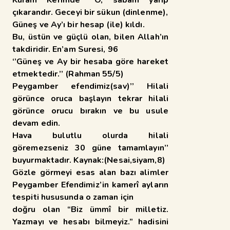
çıkarandır. Geceyi bir sükun (dinlenme),
Güneş ve Ay’ı bir hesap (ile) kıldı.
Bu, üstün ve güçlü olan, bilen Allah’ın
takdiridir. En’am Suresi, 96
‘’Güneş ve Ay bir hesaba göre hareket
etmektedir.’’ (Rahman 55/5)
Peygamber efendimiz(sav)’’ Hilali
görünce oruca başlayın tekrar hilali
görünce orucu bırakın ve bu usule
devam edin.
Hava bulutlu olurda hilali
göremezseniz 30 güne tamamlayın’’
buyurmaktadır. Kaynak:(Nesai,siyam,8)
Gözle görmeyi esas alan bazı alimler
Peygamber Efendimiz’in kamerî ayların
tespiti hususunda o zaman için
doğru olan “Biz ümmî bir milletiz.
Yazmayı ve hesabı bilmeyiz.” hadisini