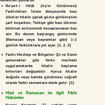
nedenleri şunlardır:
Ru’yet-i Hilâl (Ay’ın Görülmesi)
Farklılıkları:
İslam dünyasında bazı
ülkeler hilalin çıplak gözle görülmesini
şart koşarken, Türkiye gibi bazı ülkeler
bilimsel astronomik hesaplamaları baz
alır. Bu durum başlangıç günlerinde
(Ramazan veya bayramlar gibi) 1-2
günlük farklılıklara yol açar.
[
1
,
2
,
3
]
Farklı Mezhep ve Bölgeler:
Şii ve Sünni
gelenekler gibi farklı mezhebi
uygulamalarda hilalin başlama
kriterleri değişebilir. Ayrıca hilalin
doğuda veya batıda görülmesi coğrafi
olarak farklı zamanlara denk gelir.
[
1
]
Hilal ve Ramazan ile ilgili Fıkhi
Hükümler
Kurani Kerimde ’’O, sabahı yarıp