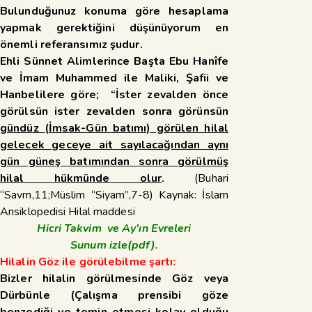
Bulunduğunuz konuma göre hesaplama
yapmak gerektiğini düşünüyorum en
önemli referansımız şudur.
Ehli Sünnet Alimlerince Başta Ebu Hanîfe
ve İmam Muhammed ile Maliki, Şafii ve
Hanbelilere göre; “İster zevalden önce
görülsün ister zevalden sonra görünsün
gündüz (İmsak-Gün batımı) görülen hilal
gelecek geceye ait sayılacağından aynı
gün güneş batımından sonra görülmüş
hilal hükmünde olur
.
(Buhari
“Savm,11;Müslim “Siyam”,7-8) Kaynak: İslam
Ansiklopedisi Hilal maddesi
Hicri Takvim ve Ay’ın Evreleri
Sunum
izle(pdf).
Hilalin Göz ile görülebilme şartı:
Bizler hilalin görülmesinde Göz veya
Dürbünle (Çalışma prensibi göze
benzediği ve temin etmesi kolay olduğu