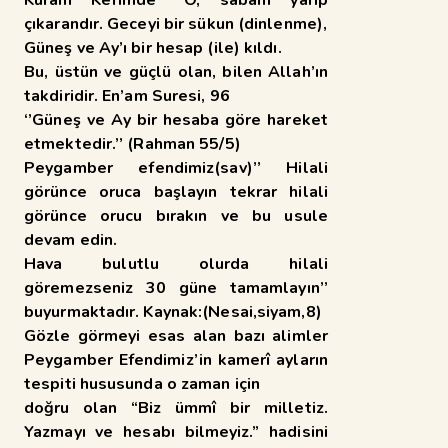
çıkarandır. Geceyi bir sükun (dinlenme),
Güneş ve Ay’ı bir hesap (ile) kıldı.
Bu, üstün ve güçlü olan, bilen Allah’ın
takdiridir. En’am Suresi, 96
‘’Güneş ve Ay bir hesaba göre hareket
etmektedir.’’ (Rahman 55/5)
Peygamber efendimiz(sav)’’ Hilali
görünce oruca başlayın tekrar hilali
görünce orucu bırakın ve bu usule
devam edin.
Hava bulutlu olurda hilali
göremezseniz 30 güne tamamlayın’’
buyurmaktadır. Kaynak:(Nesai,siyam,8)
Gözle görmeyi esas alan bazı alimler
Peygamber Efendimiz’in kamerî ayların
tespiti hususunda o zaman için
doğru olan “Biz ümmî bir milletiz.
Yazmayı ve hesabı bilmeyiz.” hadisini