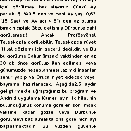
için) görülmeyi baz alıyoruz. Çünkü Ay
parlaklığı %0,5 den ve Yeni Ay yaşı 0,63
(15 Saat ve Ay açı > 8°) den az olursa
bırakın çıplak Gözü gelişmiş
Dürbünle dahi
görülemez!!
.
Ancak Profösyönel
Teleskopla görülebilir. Teleskopda rüyet
(Hilal gözlem) için geçerli değildir. ve Bu
bu görülme Sahur (imsak) vaktinden en az
30 dk önce görülüp ilan edilmesi veya
günümüzde hesaplanması lazımki insanlar
sahur yapıp ya Oruca niyet edecek veya
bayrama hazırlanacak. Aşağıda2.5 aydır
geliştirmekle uğraştığımız bu proğram ve
Andrıid uygulama Kameri ayın ilk hilalinin
bulunduğunuz konuma göre en son imsak
vaktine kadar gözle veya Dürbünle
görülmeyi baz almakta ona göre hicri ayı
başlatmaktadır. Bu yüzden güvenle