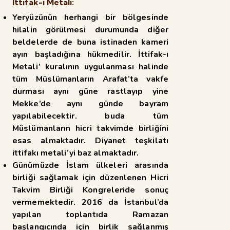
İttifak-ı Metali:
Yeryüzünün herhangi bir bölgesinde
hilalin görülmesi durumunda diğer
beldelerde de
buna istinaden kameri
ayın başladığına hükmedilir. İttifak-ı
Metali’ kuralının uygulanması halinde
tüm
Müslümanların Arafat’ta vakfe
durması aynı güne rastlayıp yine
Mekke’de aynı günde bayram
yapılabilecektir. buda tüm
Müslümanların hicri takvimde birliğini
esas almaktadır. Diyanet teşkilatı
ittifakı metali’yi baz almaktadır.
Günümüzde İslam ülkeleri arasında
birliği sağlamak için düzenlenen Hicri
Takvim Birliği Kongreleride sonuç
vermemektedir. 2016 da İstanbul’da
yapılan toplantıda Ramazan
başlangıcında için
birlik sağlanmış