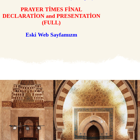
PRAYER TİMES FİNAL
DECLARATİON and PRESENTATİON
(FULL)
Eski Web Sayfamızm