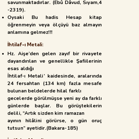
savunmaktadırlar. (Ebû Dâvud, Sıyam,4
-2319).
Oysaki Bu hadis Hesap kitap
öğrenmeyin veya ölçüyü baz almayın
anlamına gelmez!!!
İhtilaf-ı Metali:
Hz. Aişe’den gelen zayıf bir rivayete
dayandırılan ve genellikle Şafiilerinin
esas aldığı
İhtilaf-ı Metali’ kaidesinde, aralarında
24 fersahtan (134 km) fazla mesafe
bulunan beldelerde hilal farklı
gecelerde görülmüşse yeni ay da farklı
günlerde başlar. Bu görüştekilerin
delili, “Artık sizden kim ramazan
ayının hilâlini görürse, o gün oruç
tutsun” ayetidir.(Bakara-185)